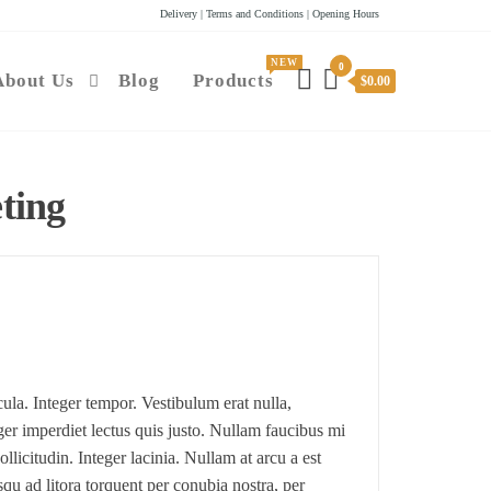
Delivery | Terms and Conditions | Opening Hours
NEW
0
About Us
Blog
Products
$0.00
ting
a. Integer tempor. Vestibulum erat nulla,
er imperdiet lectus quis justo. Nullam faucibus mi
llicitudin. Integer lacinia. Nullam at arcu a est
squ ad litora torquent per conubia nostra, per