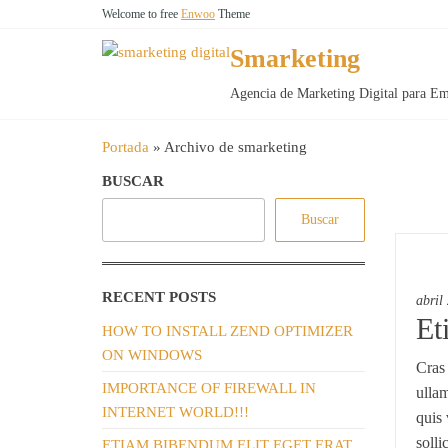
Saltar
Welcome to free
Enwoo
Theme
al
Smarketing
contenido
Agencia de Marketing Digital para Em
Portada
»
Archivo de smarketing
BUSCAR
Buscar
RECENT POSTS
abril
Et
HOW TO INSTALL ZEND OPTIMIZER
ON WINDOWS
Cras 
IMPORTANCE OF FIREWALL IN
ullam
INTERNET WORLD!!!
quis 
solli
ETIAM BIBENDUM ELIT EGET ERAT