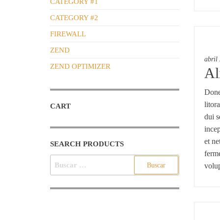
CATEGORY #1
CATEGORY #2
FIREWALL
ZEND
abril
ZEND OPTIMIZER
Al
Donec
litor
CART
dui s
incep
et n
SEARCH PRODUCTS
ferme
BUSCAR:
volu