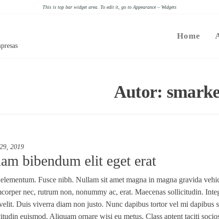
This is top bar widget area. To edit it, go to Appearance – Widgets
Home
presas
Autor:
smarke
 29, 2019
iam bibendum elit eget erat
elementum. Fusce nibh. Nullam sit amet magna in magna gravida vehicul
corper nec, rutrum non, nonummy ac, erat. Maecenas sollicitudin. Integ
velit. Duis viverra diam non justo. Nunc dapibus tortor vel mi dapibus so
citudin euismod. Aliquam ornare wisi eu metus. Class aptent taciti socio