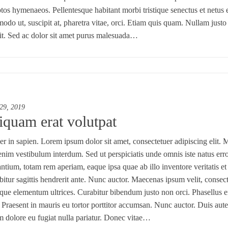
tos hymenaeos. Pellentesque habitant morbi tristique senectus et netus e
do ut, suscipit at, pharetra vitae, orci. Etiam quis quam. Nullam justo
lit. Sed ac dolor sit amet purus malesuada…
 29, 2019
iquam erat volutpat
er in sapien. Lorem ipsum dolor sit amet, consectetuer adipiscing elit. M
nim vestibulum interdum. Sed ut perspiciatis unde omnis iste natus er
ntium, totam rem aperiam, eaque ipsa quae ab illo inventore veritatis et 
itur sagittis hendrerit ante. Nunc auctor. Maecenas ipsum velit, consecte
que elementum ultrices. Curabitur bibendum justo non orci. Phasellus e
. Praesent in mauris eu tortor porttitor accumsan. Nunc auctor. Duis aute 
m dolore eu fugiat nulla pariatur. Donec vitae…