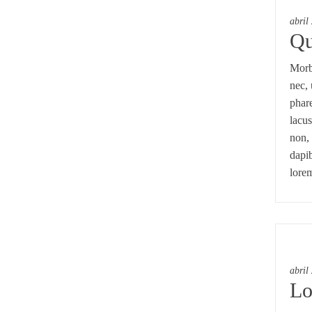
abril
Qu
Morbi
nec, 
phare
lacus
non, 
dapib
lore
abril
Lo