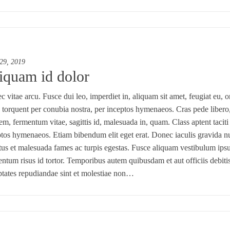
 29, 2019
iquam id dolor
 vitae arcu. Fusce dui leo, imperdiet in, aliquam sit amet, feugiat eu, or
a torquent per conubia nostra, per inceptos hymenaeos. Cras pede libero
em, fermentum vitae, sagittis id, malesuada in, quam. Class aptent taciti
tos hymenaeos. Etiam bibendum elit eget erat. Donec iaculis gravida nul
etus et malesuada fames ac turpis egestas. Fusce aliquam vestibulum i
ntum risus id tortor. Temporibus autem quibusdam et aut officiis debitis
ptates repudiandae sint et molestiae non…