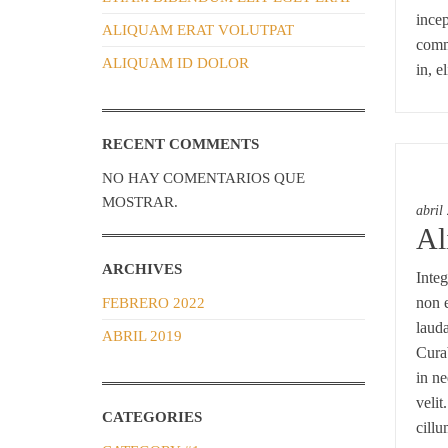
incep
ALIQUAM ERAT VOLUTPAT
commo
ALIQUAM ID DOLOR
in, e
RECENT COMMENTS
NO HAY COMENTARIOS QUE
MOSTRAR.
abril
Al
ARCHIVES
Integ
non e
FEBRERO 2022
lauda
ABRIL 2019
Curab
in ne
velit
CATEGORIES
cillu