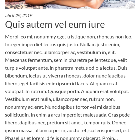
abril 29, 2019
Quis autem vel eum iure
Morbi leo mi, nonummy eget tristique non, rhoncus non leo.
Integer imperdiet lectus quis justo. Nullam justo enim,
consectetuer nec, ullamcorper ac, vestibulum in, elit.
Maecenas fermentum, sem in pharetra pellentesque, velit
turpis volutpat ante, in pharetra metus odio a lectus. Duis
bibendum, lectus ut viverra rhoncus, dolor nunc faucibus
libero, eget facilisis enim ipsum id lacus. Aliquam erat
volutpat. In rutrum. Quisque porta. Aliquam erat volutpat.
Vestibulum erat nulla, ullamcorper nec, rutrum non,
nonummy ac, erat. Nunc dapibus tortor vel mi dapibus
sollicitudin. In enim a arcu imperdiet malesuada. Cras pede
libero, dapibus nec, pretium sit amet, tempor quis. Donec
ipsum massa, ullamcorper in, auctor et, scelerisque sed, est.
Phasellus et lorem id felis nonummy placerat. Proin…