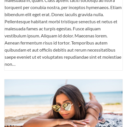
malesuada in, quam. Class aptent taciti sociosqu ad litora
torquent per conubia nostra, per inceptos hymenaeos. Etiam
bibendum elit eget erat. Donec iaculis gravida nulla.
Pellentesque habitant morbi tristique senectus et netus et
malesuada fames ac turpis egestas. Fusce aliquam
vestibulum ipsum. Aliquam id dolor. Maecenas lorem.
Aenean fermentum risus id tortor. Temporibus autem
quibusdam et aut officiis debitis aut rerum necessitatibus
saepe eveniet ut et voluptates repudiandae sint et molestiae
non…